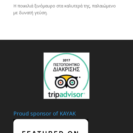
Η ποικιλιά ξινόμαυρο στα καλυτερά της, παλαιώμενο
με δυνατή γεύση.
Proud sponsor of KAYAK