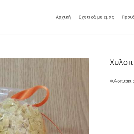
Αρχική
Σχετικά με εμάς
Προι
Χυλοπι
Χυλοπιτάκι 