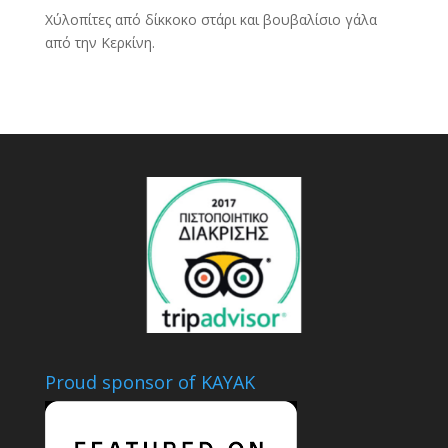
Χύλοπίτες από δίκκοκο στάρι και βουβαλίσιο γάλα
από την Κερκίνη.
Proud sponsor of KAYAK