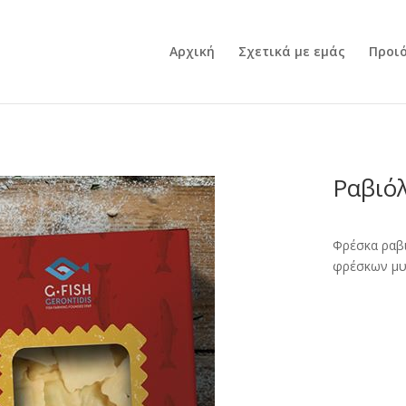
Αρχική
Σχετικά με εμάς
Προι
Ραβιόλ
Φρέσκα ραβι
φρέσκων μυ