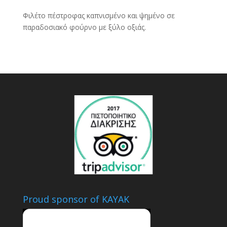
Φιλέτο πέστροφας καπνισμένο και ψημένο σε
παραδοσιακό φούρνο με ξύλο οξιάς.
Proud sponsor of KAYAK