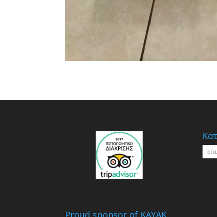
Κατ
Κατη
Proud sponsor of KAYAK