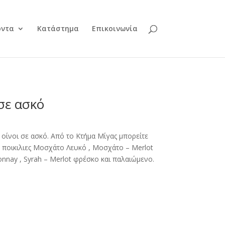
όντα
Κατάστημα
Επικοινωνία
σε ασκό
 οίνοι σε ασκό. Από το Κτήμα Μίγας μπορείτε
ις ποικιλιες Μοσχάτο Λευκό , Μοσχάτο – Merlot
onnay , Syrah – Merlot φρέσκο και παλαιώμενο.