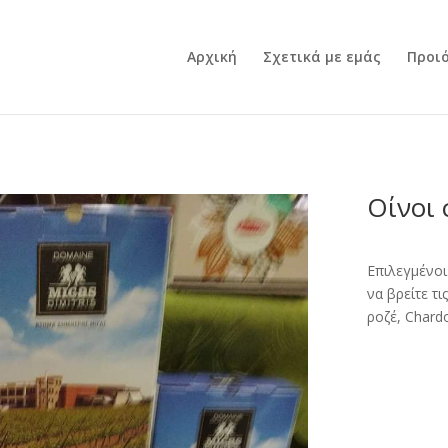
Αρχική
Σχετικά με εμάς
Προι
Οίνοι 
Επιλεγμένοι
να βρείτε τ
ροζέ, Chard