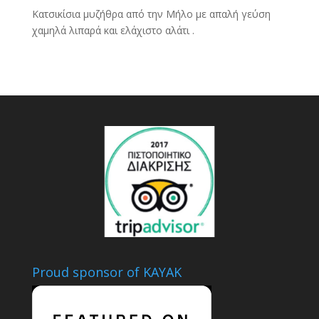
Κατσικίσια μυζήθρα από την Μήλο με απαλή γεύση
χαμηλά λιπαρά και ελάχιστο αλάτι .
Proud sponsor of KAYAK