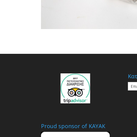
Κατ
Κατη
Proud sponsor of KAYAK