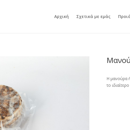
Αρχική
Σχετικά με εμάς
Προι
Μανού
Η μανούρα ή
το ιδιαίτερ