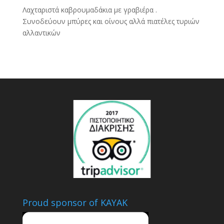
Λαχταριστά καβρουμαδάκια με γραβιέρα .
Συνοδεύουν μπύρες και οίνους αλλά πιατέλες τυριών
αλλαντικών
Proud sponsor of KAYAK