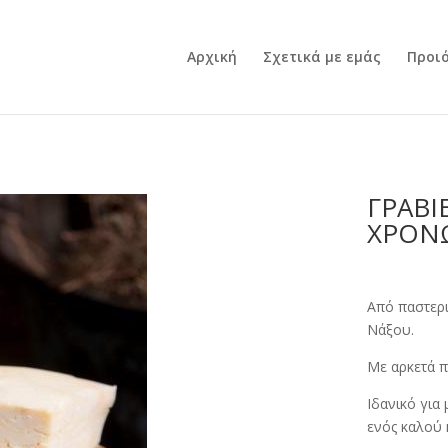
Αρχική
Σχετικά με εμάς
Προι
ΓΡΑΒΙ
ΧΡΟΝ
Από παστερι
Νάξου.
Με αρκετά π
Ιδανικό για
ενός καλού 