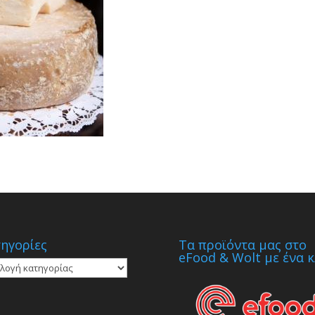
ηγορίες
Τα προϊόντα μας στο
eFood & Wolt με ένα κ
γορίες